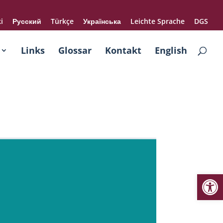
i
Русский
Türkçe
Українська
Leichte Sprache
DGS
Links
Glossar
Kontakt
English
Werkzeugl