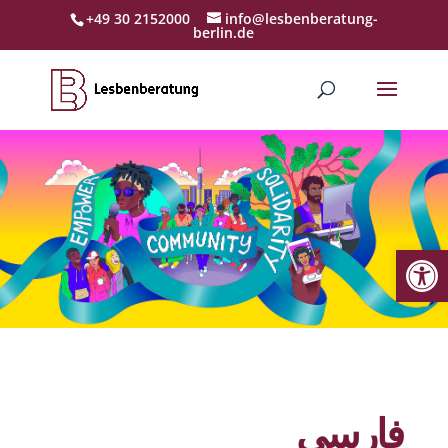
+49 30 2152000
info@lesbenberatung-
berlin.de
Werkzeugl
فارسی