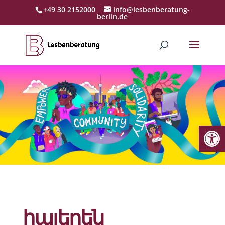
+49 30 2152000
info@lesbenberatung-
berlin.de
Werkzeugl
հայերեն