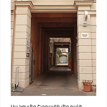
Սա Կուլմեր Շտրասեի մեր բակի